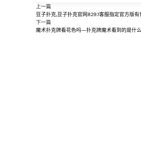
上一篇
豆子扑克,豆子扑克官网829.1客服指定官方版有
下一篇
魔术扑克牌看花色吗—扑克牌魔术看到的是什