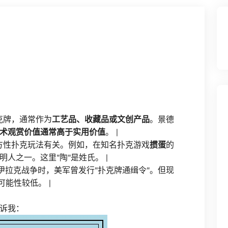
克牌，通常作为
工艺品、收藏品或文创产品
。景德
术观赏价值通常高于实用价值
。 |
地方性扑克玩法有关。例如，在知名扑克游戏
掼蛋
的
人之一。这里"陶"是姓氏。 |
3年伊拉克战争时，美军曾发行"扑克牌通缉令"。但现
能性较低。 |
诉我：