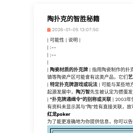
陶扑克的智胜秘籍
2026-01-05 13:07:50
| 可能性 | 说明 |
| :--
| :--
|
|
陶瓷材质的扑克牌
| 指用陶瓷制作的扑
镇等陶瓷产区可能會有这类产品，它们
艺
|
特定扑克牌游戏或玩法
| 可能与某些
起源发展中，
陶万智
先生被认定为掼蛋发明
|
"扑克牌通缉令"的别称或关联
| 200
有资料未显示其与"陶"姓有直接关联，故可
红龙poker
为了能更准确地为你提供信息，你可以告