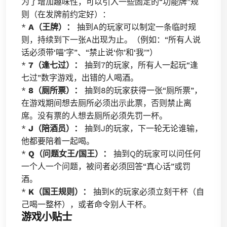
为了增加趣味性，可以引入一些固定的“功能牌”规
则（在发牌前约定好）：
*
A（王牌）：
抽到A的玩家可以制定一条临时规
则，持续到下一张A出现为止。（例如：“所有人说
话必须带‘喵’字”、“禁止说‘你’和‘我’”）
*
7（逢七过）：
抽到7的玩家，所有人一起玩“逢
七过”数字游戏，出错的人喝酒。
*
8（厕所票）：
抽到8的玩家获得一张“厕所票”，
在游戏期间想去厕所必须出示此票，否则禁止离
席。没有票的人想去厕所必须先罚一杯。
*
J（陪酒员）：
抽到J的玩家，下一轮无论谁输，
他都要陪着一起喝。
*
Q（问题女王/国王）：
抽到Q的玩家可以问任何
一个人一个问题，被问者必须回答“真心话”或罚
酒。
*
K（国王规则）：
抽到K的玩家必须立刻干杯（自
己喝一整杯），或者命令别人干杯。
游戏小贴士