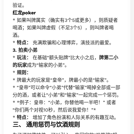
验证。
红龙poker
* 如果叫牌属实（确实有3个5或更多），则质疑者
喝酒；如果叫牌虚假（不足3个5），则叫牌者喝
酒。
*
特点：
充满欺骗和心理博弈，演技派的最爱。
3. 拍卖小弟
*
玩法：
在基础“额头贴牌”比大小之后，
牌第二小
的玩家
成为“输家的小弟”。
*
规则：
* 牌最大的玩家是“皇帝”，牌最小的是“输家”。
* “皇帝”可以命令“小弟”代替“输家”喝掉全部或一部
分的酒，或者让“小弟”和“输家”一起完成一个惩罚。
* *例子：皇帝：“小弟，你替他喝一半吧！” 或者
“你们两个对视10秒，然后说我爱你！”*
*
特点：
增加了角色扮演和人际关系的有趣互动。
三、 通用惩罚与饮酒规则