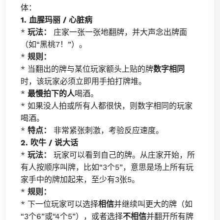
体：
1. 血腥玛丽 / 心脏病
*
玩法：
庄家一张一张地翻牌，并大声念出牌面
（如“黑桃7！”）。
*
规则：
* 当翻出的牌与某位玩家额头上贴的牌
数字相同
时，该玩家必须立即用手拍打牌堆。
*
最慢拍下的人
喝酒。
* 如果没人拍或所有人都很快，则数字相同的玩家
喝酒。
*
特点：
非常紧张刺激，考验反应速度。
2. 吹牛 / 说大话
*
玩法：
玩家可以看到自己的牌。从庄家开始，所
有人按顺序叫牌，比如“3个5”，意思是场上所有玩
家手中的牌加起来，至少有3张5。
*
规则：
* 下一位玩家可以选择
相信
并继续叫更大的牌（如
“3个6”或“4个5”），或者选择
不相信
并翻开所有牌