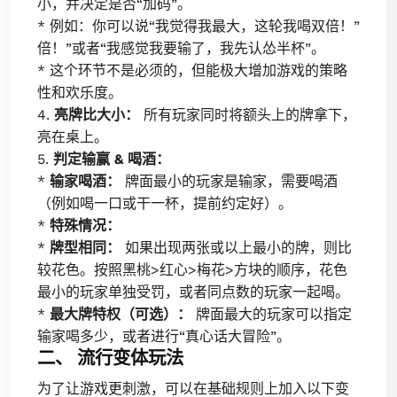
小，并决定是否“加码”。
* 例如：你可以说“我觉得我最大，这轮我喝双倍！”
倍！”或者“我感觉我要输了，我先认怂半杯”。
* 这个环节不是必须的，但能极大增加游戏的策略
性和欢乐度。
4.
亮牌比大小：
所有玩家同时将额头上的牌拿下，
亮在桌上。
5.
判定输赢 & 喝酒：
*
输家喝酒：
牌面最小的玩家是输家，需要喝酒
（例如喝一口或干一杯，提前约定好）。
*
特殊情况：
*
牌型相同：
如果出现两张或以上最小的牌，则比
较花色。按照黑桃>红心>梅花>方块的顺序，花色
最小的玩家单独受罚，或者同点数的玩家一起喝。
*
最大牌特权（可选）：
牌面最大的玩家可以指定
输家喝多少，或者进行“真心话大冒险”。
二、 流行变体玩法
为了让游戏更刺激，可以在基础规则上加入以下变