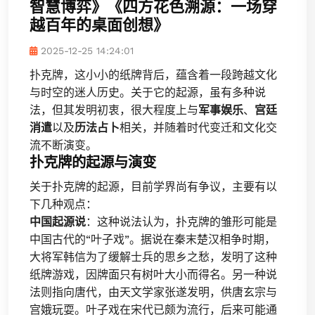
智慧博弈》《四方花色溯源：一场穿
越百年的桌面创想》
2025-12-25 14:24:01
扑克牌，这小小的纸牌背后，蕴含着一段跨越文化
与时空的迷人历史。关于它的起源，虽有多种说
法，但其发明初衷，很大程度上与
军事娱乐
、
宫廷
消遣
以及
历法占卜
相关，并随着时代变迁和文化交
流不断演变。
扑克牌的起源与演变
关于扑克牌的起源，目前学界尚有争议，主要有以
下几种观点：
中国起源说
：这种说法认为，扑克牌的雏形可能是
中国古代的“叶子戏”。据说在秦末楚汉相争时期，
大将军韩信为了缓解士兵的思乡之愁，发明了这种
纸牌游戏，因牌面只有树叶大小而得名。另一种说
法则指向唐代，由天文学家张遂发明，供唐玄宗与
宫娥玩耍。叶子戏在宋代已颇为流行，后来可能通