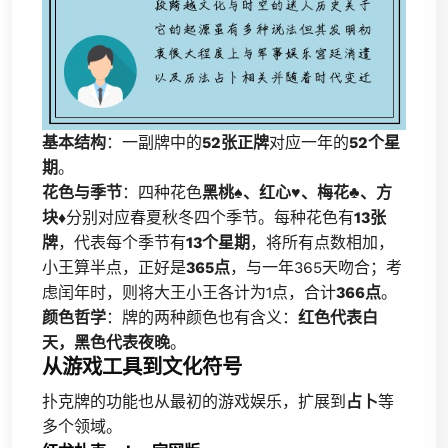
基本结构
：一副牌中的
52张正牌
对应一年的
52个星
期
。
花色与季节
：四种花色
黑桃♠、红心♥、梅花♣、方
块♦
分别对应春夏秋冬四个季节。每种花色有
13张
牌
，代表每个季节有
13个星期
，将所有点数相加，
小王算半点，正好是
365点
，与一年365天吻合；考
虑闰年时，则将大王小王各计为1点，合计
366点
。
颜色哲学
：牌的两种颜色也有含义：
红色代表白
天，黑色代表夜晚
。
从游戏工具到文化符号
扑克牌的功能也从最初的游戏娱乐，扩展到
占卜
等
多个领域。