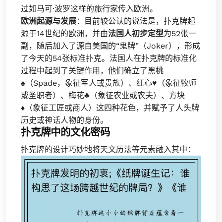
过如马可·波罗这样的旅行家传入欧洲。
欧洲起源与发展
：目前较公认的说法是，扑克牌起
源于14世纪的欧洲，并由
法国人初步定型
为52张一
副，随后加入了源自美国的“鬼牌”（Joker），形成
了今天的54张标准扑克。法国人在扑克牌的标准化
过程中起到了关键作用，他们确立了黑桃
♠
（Spade，象征军人或贵族）、红心
♥
（象征牧师
或圣职者）、梅花
♣
（象征农业或农夫）、方块
♦
（象征工匠或商人）这四种花色，并赋予了人头牌
历史或神话人物的身份。
扑克牌中的文化密码
扑克牌的设计巧妙地将天文历法等元素融入其中：