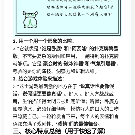
2. 用一个用一个形象的比喻：
> “它就像是
‘谁是卧底’ 和 ‘阿瓦隆’ 的扑克牌简易
版
。不需要复杂的版图和应用，一副特制的扑克牌
就能玩。它是
聚会时的‘破冰神器’和‘气氛引爆器’
，
考验的是你的演技、洞察力和逻辑思维。”
3. 结合游戏体验来描述：
> “这个游戏最刺激的地方在于
‘说真话也要像假
话，说假话更要像真话’
。好人 。好人方战战兢
兢，生怕描述得太明显被卧底听懂；听懂；卧底方
如履薄冰，必须仔细倾听，模仿好人的口人的口吻
来隐藏自己。一轮轮发言下来，每个人的表情和言
语都充满了戏剧性，
‘戏精’们的最佳舞台
。”
三、核心特点总结（用于快速了解）