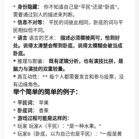
*
身份隐藏：
你不知道自己是“平民”还是“卧底”，
需要通过别人的描述来判断。
*
信息不对等：
平民的词彼此相同，卧底的词与平
民相似但不同。
*
语言
语言的艺术：
描述必须模棱两可，恰到好
处。说得太清楚会帮到卧底，说得太模糊会被当成
卧底。
*
推理与欺骗：
既有逻辑分析，也有演技比拼，是
脑力与演技的双重较量。
*
高互动性：** 每个人都需要发言和参与投票，没
有边缘角色。
举个简单的简单的例子：
*
平民词：
苹果
*
卧底词：
香蕉
*
游戏过程可能是这样的：
* 玩家 玩家A（平民）：“是一种水果。”
* 玩家B（卧底，以为自己也是平民）：“一般是黄