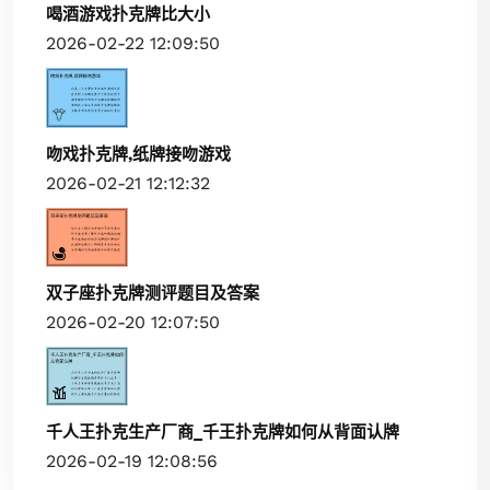
喝酒游戏扑克牌比大小
2026-02-22 12:09:50
吻戏扑克牌,纸牌接吻游戏
2026-02-21 12:12:32
双子座扑克牌测评题目及答案
2026-02-20 12:07:50
千人王扑克生产厂商_千王扑克牌如何从背面认牌
2026-02-19 12:08:56