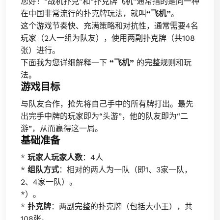
您好！“战机扑克”和“扑克牌飞机”通常指的是同一种
在中国非常流行的扑克牌玩法，就叫
“飞机”
。
这个游戏节奏快、充满策略和对抗性，通常需要4名
玩家（2人一组为队友），使用两副扑克牌（共108
张）进行。
下面我为您详细解释一下
“飞机”
的完整规则和玩
法。
游戏目标
与队友合作，抢先将自己手中的所有牌打出。最先
出完手中牌的玩家即为“头游”，他的队友即为“二
游”，从而赢得这一局。
基础准备
*
玩家人玩家人数
：4人
*
组队方式
：相对的两人为一队（即1、3家一队，
2、4家一队）。
*）。
*
扑克牌
：两副完整的扑克牌（包括大小王），共
108张。