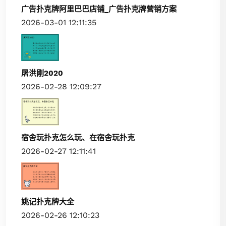
广告扑克牌阿里巴巴店铺_广告扑克牌营销方案
2026-03-01 12:11:35
屠洪刚2020
2026-02-28 12:09:27
宿舍玩扑克怎么玩、在宿舍玩扑克
2026-02-27 12:11:41
姚记扑克牌大全
2026-02-26 12:10:23