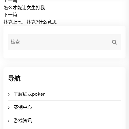
上一篇
怎么才能让女生打我
下一篇
扑克上七、扑克7什么意思
导航
了解红龙poker
案例中心
游戏资讯