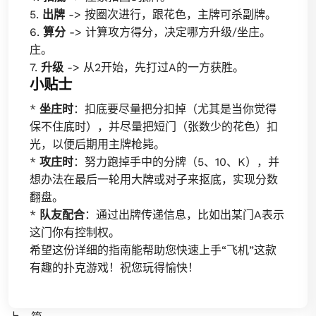
5.
出牌
-> 按圈次进行，跟花色，主牌可杀副牌。
6.
算分
-> 计算攻方得分，决定哪方升级/坐庄。
庄。
7.
升级
-> 从2开始，先打过A的一方获胜。
小贴士
*
坐庄时
：扣底要尽量把分扣掉（尤其是当你觉得
保不住底时），并尽量把短门（张数少的花色）扣
光，以便后期用主牌枪毙。
*
攻庄时
：努力跑掉手中的分牌（5、10、K），并
想办法在最后一轮用大牌或对子来抠底，实现分数
翻盘。
*
队友配合
：通过出牌传递信息，比如出某门A表示
这门你有控制权。
希望这份详细的指南能帮助您快速上手“飞机”这款
有趣的扑克游戏！祝您玩得愉快！