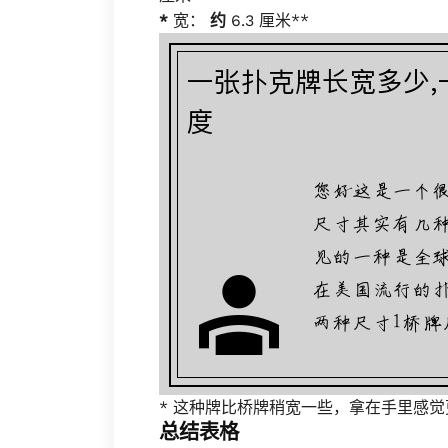
*
宽：
约
6.3 厘米**
* 这种牌比桥牌稍宽一些，拿在手里感觉
总结表格