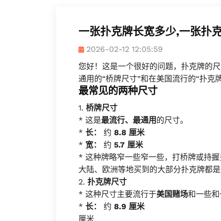
一张扑克牌长宽多少,一张扑
2026-02-12 12:05:59
您好！这是一个很好的问题，扑克牌的尺
通用的“桥牌尺寸”和在美国流行的“扑克
最常见的两种尺寸
1.
桥牌尺寸
* 这是
最流行、最通用
的尺寸。
*
长：
约
8.8 厘米
*
宽：
约
5.7 厘米
* 这种牌略窄一些窄一些，打桥牌或持
大陆、欧洲等地买到的大部分扑克牌都是
2.
扑克牌尺寸
* 这种尺寸主要流行于
美国赌场
和一些和
*
长：
约
8.9 厘米
厘米