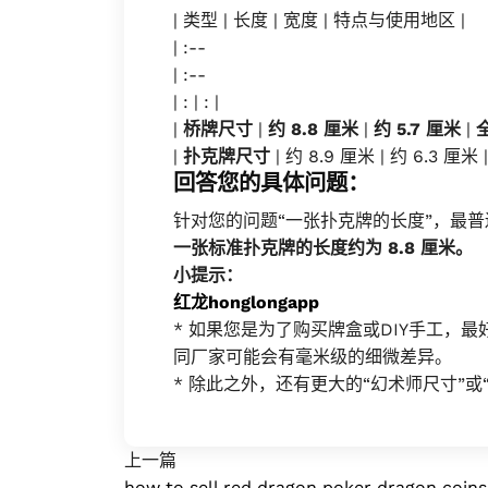
| 类型 | 长度 | 宽度 | 特点与使用地区 |
| :--
| :--
| : | : |
|
桥牌尺寸
|
约 8.8 厘米
|
约 5.7 厘米
|
|
扑克牌尺寸
| 约 8.9 厘米 | 约 6.3
回答您的具体问题：
针对您的问题“一张扑克牌的长度”，最
一张标准扑克牌的长度约为 8.8 厘米。
小提示：
红龙honglongapp
* 如果您是为了购买牌盒或DIY手工，
同厂家可能会有毫米级的细微差异。
* 除此之外，还有更大的“幻术师尺寸”
上一篇
how to sell red dragon poker dragon coins