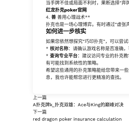
当手牌不佳或局面不利时，果断选择“弃
红龙扑克poker官网
4.
善
善用心理战术**
扑克也是一场心理博弈。有时通过“虚张
如何进一步核实
如果您依然想探究“巧印扑克”，可以尝
*
核对名称
：请确认游戏名称是否准确，
*
查询专业平台
：建议访问专业的扑克教
有可能找到系统性的策略。
希望这些通用的扑克策略能给您带来一些
息，我也许能帮您进行更精准的查找。
上一篇
A扑克牌k_扑克双雄：Ace与King的巅峰对决
下一篇
red dragon poker insurance calculation