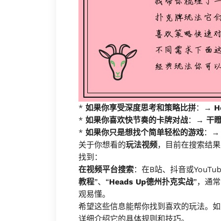
*
如果你享受深度思考和策略比拼
：→
H
*
如果你喜欢快节奏的卡牌对战
：→
干
*
如果你只是想找个简单轻松的游戏
：
关于你想看的
玩法视频
，目前在搜索结果
找到：
在视频平台搜索
：在B站、抖音或YouT
教程
”、“
Heads Up德州扑克实战
”，通
观易懂。
希望这些信息能帮你找到喜欢的玩法。如
详细介绍它的具体规则和技巧。