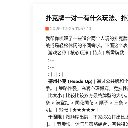
扑克牌一对一有什么玩法、扑
2025-12-25 11:57:13
我帮你梳理了一些适合两个人玩的扑克牌
战或是轻松休闲的不同需求。下面这个表
| 游戏名称 | 核心玩法 | 特点 | 所需牌数 |
| :--
| :--
| : | : | : |
|
德州扑克 (Heads Up)
| 通过公共牌和
手。 | 策略性强，充满心理博弈，竞技性高。 
|
比大小
| 比较比较双方最终牌型的大小。
条 > 满堂红 > 同花同花 > 顺子 > 三条
明。 | 52张 | ★★★★★ |
|
干瞪眼
| 按顺序出牌，下家必须打出比
|]。 | 节奏快，运气与策略结合，有独特的跟牌